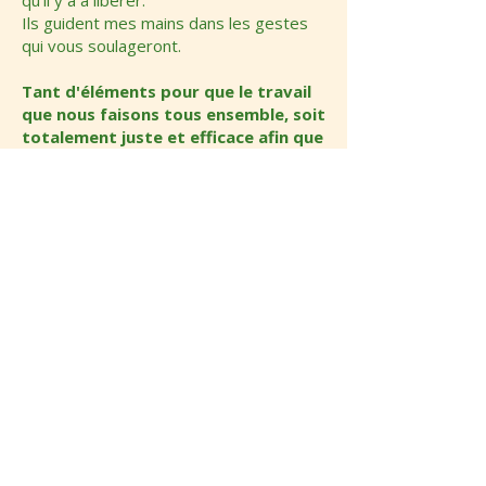
qu'il y a à libérer.
Ils guident mes mains dans les gestes
qui vous soulageront.
Tant d'éléments pour que le travail
que nous faisons tous ensemble, soit
totalement juste et efficace afin que
votre transformation en une
personne paisible et sereine soit
définitive et durable.
Qui sont mes guides ?
Je ne saurais les nommer
précisément et ils sont nombreux.
Ce peut-être mon intuition très
développée.
Ce peut être mon corps hypersensible
qui sait me « parler » afin de m'indiquer
ce qui est juste et ce que je dois faire.