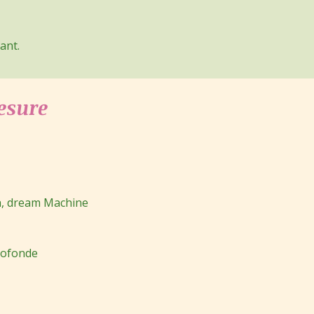
ant.
esure
h, dream Machine
rofonde