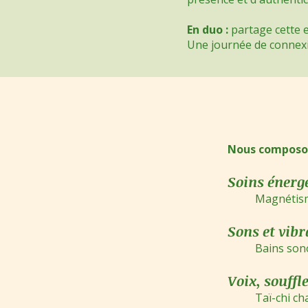
En duo :
partage cette e
Une journée de connexi
Nous composo
Soins énerg
Magnétisme
Sons et vibr
Bains sono
Voix, souff
Taï-chi ch