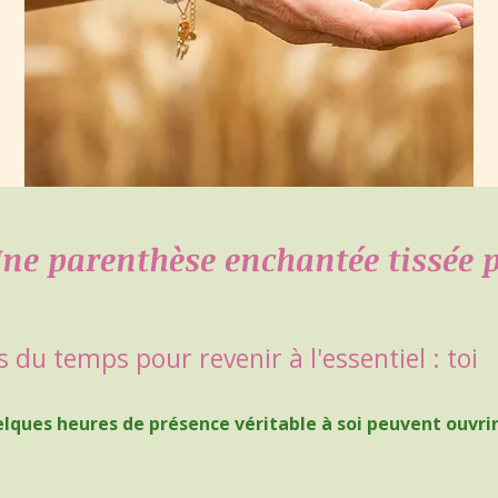
ne parenthèse enchantée tissée p
 du temps pour revenir à l'essentiel : toi
elques heures de présence véritable à soi peuvent ouvrir