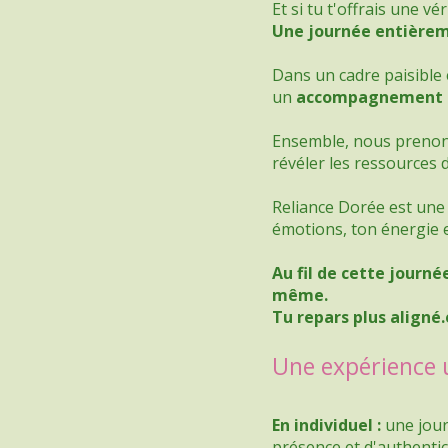
Et si tu t'offrais une v
Une journée entièrem
Dans un cadre paisible 
un
accompagnement p
Ensemble, nous prenons 
révéler les ressources d
Reliance Dorée est une i
émotions, ton énergie 
Au fil de cette journé
même.
Tu repars plus aligné.
Une expérience 
En individuel :
une jour
présence et d'authentici