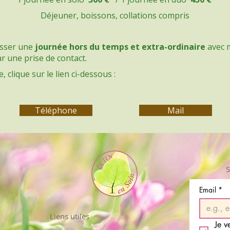
Déjeuner, boissons, collations compris
asser une
journée hors du temps et extra-ordinaire
avec m
 une prise de contact.
 clique sur le lien ci-dessous :​
Téléphone
Mail
S
Email
*
Liens utiles
Je v