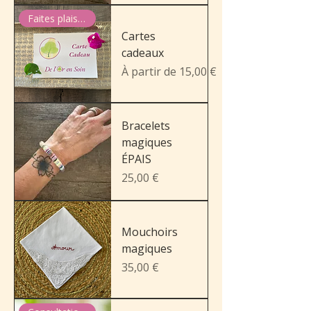
Faites plaisir !
Cartes
cadeaux
Prix promotionnel
À partir de
15,00 €
Bracelets
magiques
ÉPAIS
Prix
25,00 €
Mouchoirs
magiques
Prix
35,00 €