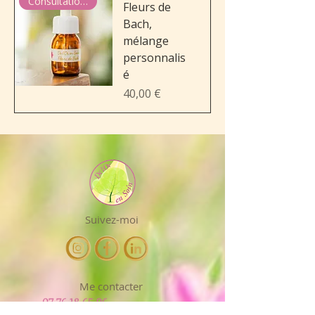
Consultation incluse
Fleurs de
Bach,
mélange
personnalis
é
Prix
40,00 €
Suivez-moi
Me contacter
07 76 18 65 96