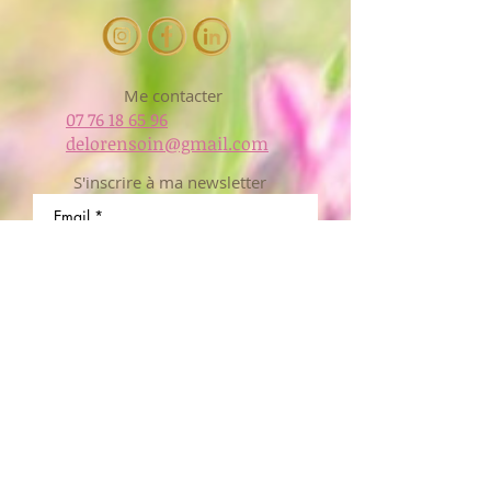
Me contacter
07 76 18 65 96
delorensoin@gmail.com
S'inscrire à ma newsletter
Email
*
Je veux recevoir les 
actualités et les nouveaux 
ateliers en exclusivité.
M'inscrire
Liens utiles