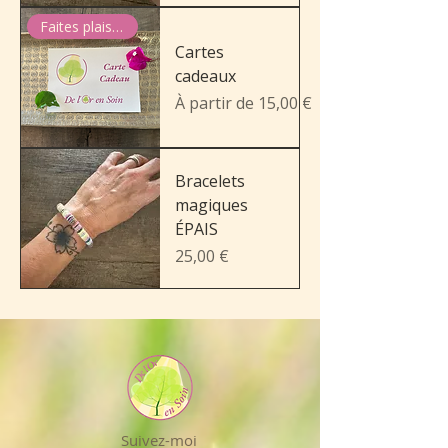
Faites plaisir !
Cartes
cadeaux
Prix promotionnel
À partir de
15,00 €
Bracelets
magiques
ÉPAIS
Prix
25,00 €
Suivez-moi